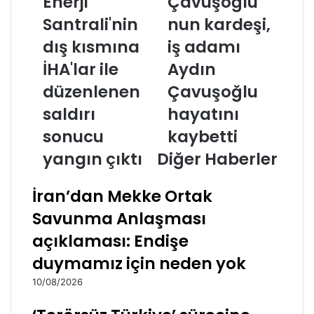
Enerji
Çavuşoğlu'
Santrali'nin
nun kardeşi,
dış kısmına
iş adamı
İHA'lar ile
Aydın
düzenlenen
Çavuşoğlu
saldırı
hayatını
sonucu
kaybetti
yangın çıktı
Diğer Haberler
İran’dan Mekke Ortak
Savunma Anlaşması
açıklaması: Endişe
duymamız için neden yok
10/08/2026