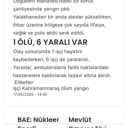
Doğukent Mahallesi’ndeki bir konut
şantiyesinde yangın çıktı.
Yatakhaneden bir anda alevler yükselirken,
ihbar üzerine bölgeye çok sayıda itfaiye,
sağlık ve polis ekibi sevk edildi.
1 ÖLÜ, 6 YARALI VAR
Olay sonucunda 1 işçi hayatını
kaybederken, 6 işçi de yaralandı.
Yaralılar, ambulanslarla farklı noktalardaki
hastanelere kaldırılarak tedavi altına alındı.
Etiketler
İşçi
Kahramanmaraş
ölüm
yangın
17/05/2026 - 14:40
BAE: Nükleer
Mevlüt