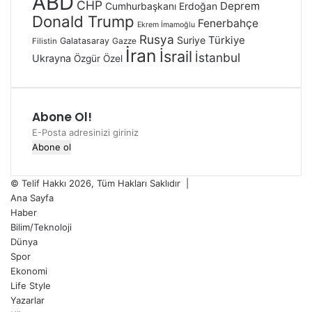
ABD
CHP
Deprem
Cumhurbaşkanı Erdoğan
Donald Trump
Fenerbahçe
Ekrem İmamoğlu
Rusya
Türkiye
Suriye
Galatasaray
Gazze
Filistin
İran
İsrail
İstanbul
Ukrayna
Özgür Özel
Abone Ol!
© Telif Hakkı 2026, Tüm Hakları Saklıdır |
Ana Sayfa
Haber
Bilim/Teknoloji
Dünya
Spor
Ekonomi
Life Style
Yazarlar