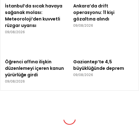
İstanbul’da sıcak havaya
Ankara’da drift
sağanak molası:
operasyonu: 11 kişi
Meteoroloji’den kuvvetli
gözaltına alındı
rüzgar uyarısı
09/08/2026
09/08/2026
Öğrenci affına ilişkin
Gaziantep’te 4,5
düzenlemeyi içeren kanun
büyüklüğünde deprem
yürürlüğe girdi
09/08/2026
09/08/2026