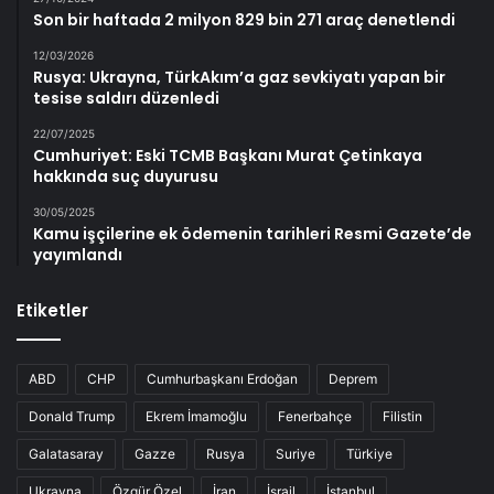
Son bir haftada 2 milyon 829 bin 271 araç denetlendi
12/03/2026
Rusya: Ukrayna, TürkAkım’a gaz sevkiyatı yapan bir
tesise saldırı düzenledi
22/07/2025
Cumhuriyet: Eski TCMB Başkanı Murat Çetinkaya
hakkında suç duyurusu
30/05/2025
Kamu işçilerine ek ödemenin tarihleri Resmi Gazete’de
yayımlandı
Etiketler
ABD
CHP
Cumhurbaşkanı Erdoğan
Deprem
Donald Trump
Ekrem İmamoğlu
Fenerbahçe
Filistin
Galatasaray
Gazze
Rusya
Suriye
Türkiye
Ukrayna
Özgür Özel
İran
İsrail
İstanbul