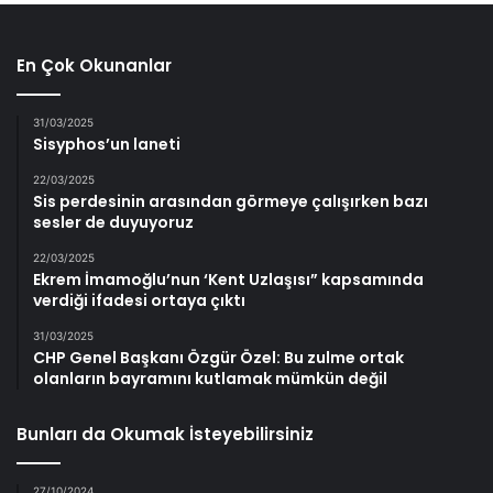
En Çok Okunanlar
31/03/2025
Sisyphos’un laneti
22/03/2025
Sis perdesinin arasından görmeye çalışırken bazı
sesler de duyuyoruz
22/03/2025
Ekrem İmamoğlu’nun ‘Kent Uzlaşısı” kapsamında
verdiği ifadesi ortaya çıktı
31/03/2025
CHP Genel Başkanı Özgür Özel: Bu zulme ortak
olanların bayramını kutlamak mümkün değil
Bunları da Okumak İsteyebilirsiniz
27/10/2024