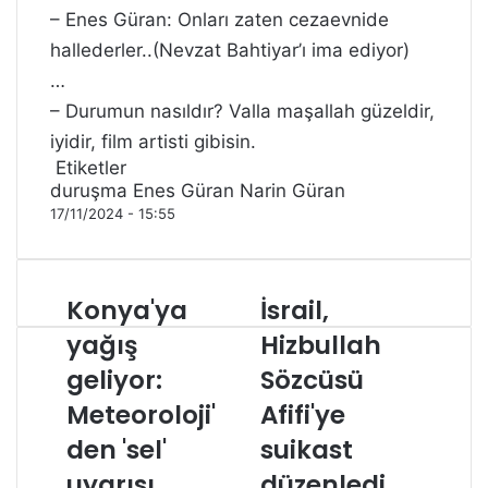
– Enes Güran: Onları zaten cezaevnide
hallederler..(Nevzat Bahtiyar’ı ima ediyor)
…
– Durumun nasıldır? Valla maşallah güzeldir,
iyidir, film artisti gibisin.
Etiketler
duruşma
Enes Güran
Narin Güran
17/11/2024 - 15:55
Konya'ya
İsrail,
yağış
Hizbullah
geliyor:
Sözcüsü
Meteoroloji'
Afifi'ye
den 'sel'
suikast
uyarısı
düzenledi