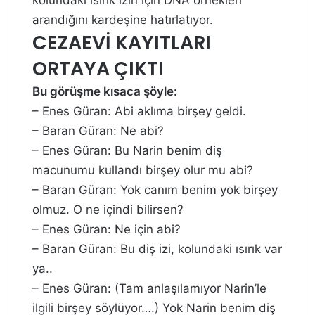
kolundaki ısırık izin için DNA örnekleri
arandığını kardeşine hatırlatıyor.
CEZAEVİ KAYITLARI
ORTAYA ÇIKTI
Bu görüşme kısaca şöyle:
– Enes Güran: Abi aklıma birşey geldi.
– Baran Güran: Ne abi?
– Enes Güran: Bu Narin benim diş
macunumu kullandı birşey olur mu abi?
– Baran Güran: Yok canım benim yok birşey
olmuz. O ne içindi bilirsen?
– Enes Güran: Ne için abi?
– Baran Güran: Bu diş izi, kolundaki ısırık var
ya..
– Enes Güran: (Tam anlaşılamıyor Narin’le
ilgili birşey söylüyor….) Yok Narin benim diş