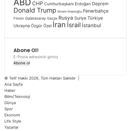
ABD
CHP
Deprem
Cumhurbaşkanı Erdoğan
Donald Trump
Fenerbahçe
Ekrem İmamoğlu
Rusya
Türkiye
Suriye
Galatasaray
Gazze
Filistin
İran
İsrail
İstanbul
Ukrayna
Özgür Özel
Abone Ol!
E-
Posta
adresinizi
giriniz
© Telif Hakkı 2026, Tüm Hakları Saklıdır |
Ana Sayfa
Haber
Bilim/Teknoloji
Dünya
Spor
Ekonomi
Life Style
Yazarlar