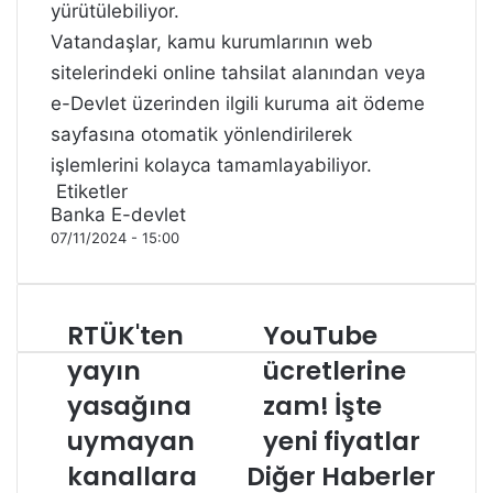
yürütülebiliyor.
Vatandaşlar, kamu kurumlarının web
sitelerindeki online tahsilat alanından veya
e-Devlet üzerinden ilgili kuruma ait ödeme
sayfasına otomatik yönlendirilerek
işlemlerini kolayca tamamlayabiliyor.
Etiketler
Banka
E-devlet
07/11/2024 - 15:00
RTÜK'ten
YouTube
RTÜK'ten
YouTube
yayın
ücretlerine
yayın
ücretlerine
yasağına
zam!
uymayan
yasağına
İşte
zam! İşte
kanallara
yeni
uymayan
yeni fiyatlar
ceza
fiyatlar
kanallara
Diğer Haberler