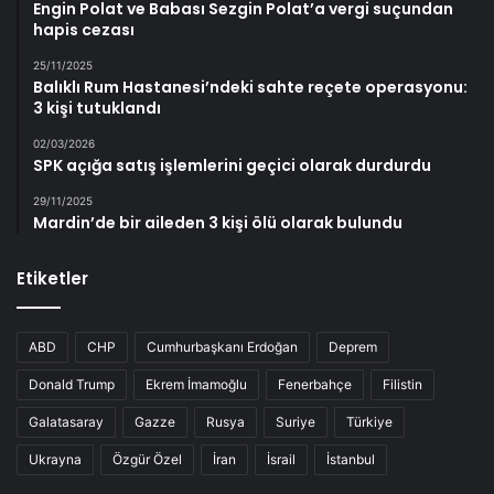
Engin Polat ve Babası Sezgin Polat’a vergi suçundan
hapis cezası
25/11/2025
Balıklı Rum Hastanesi’ndeki sahte reçete operasyonu:
3 kişi tutuklandı
02/03/2026
SPK açığa satış işlemlerini geçici olarak durdurdu
29/11/2025
Mardin’de bir aileden 3 kişi ölü olarak bulundu
Etiketler
ABD
CHP
Cumhurbaşkanı Erdoğan
Deprem
Donald Trump
Ekrem İmamoğlu
Fenerbahçe
Filistin
Galatasaray
Gazze
Rusya
Suriye
Türkiye
Ukrayna
Özgür Özel
İran
İsrail
İstanbul