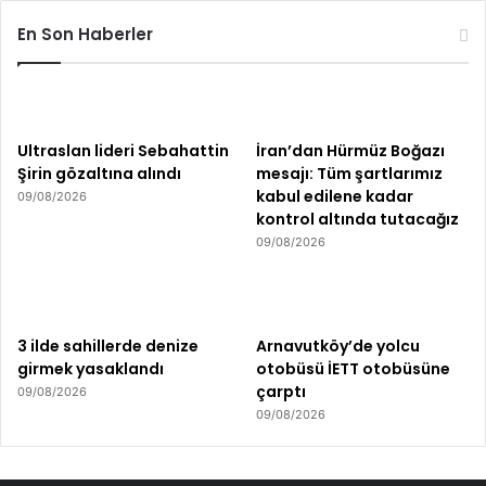
En Son Haberler
Ultraslan lideri Sebahattin
İran’dan Hürmüz Boğazı
Şirin gözaltına alındı
mesajı: Tüm şartlarımız
kabul edilene kadar
09/08/2026
kontrol altında tutacağız
09/08/2026
3 ilde sahillerde denize
Arnavutköy’de yolcu
girmek yasaklandı
otobüsü İETT otobüsüne
çarptı
09/08/2026
09/08/2026