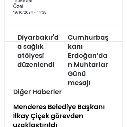
Etiketler
Özel
19/10/2024 - 14:38
Diyarbakır'd
Cumhurbaş
Diyarbakır'da
Cumhurbaşkanı
sağlık
Erdoğan’dan
a sağlık
kanı
atölyesi
Muhtarlar
düzenlendi
atölyesi
Günü
Erdoğan’da
mesajı
düzenlendi
n Muhtarlar
Günü
mesajı
Diğer Haberler
Menderes Belediye Başkanı
İlkay Çiçek görevden
uzaklaştırıldı