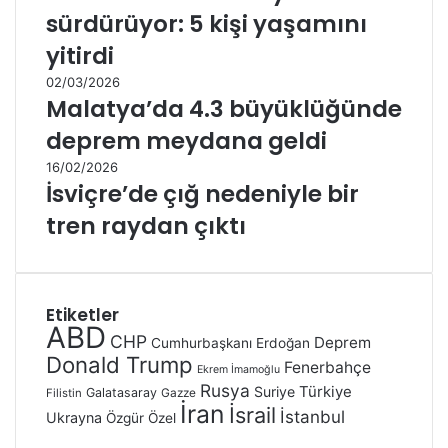
sürdürüyor: 5 kişi yaşamını
yitirdi
02/03/2026
Malatya’da 4.3 büyüklüğünde
deprem meydana geldi
16/02/2026
İsviçre’de çığ nedeniyle bir
tren raydan çıktı
Etiketler
ABD
CHP
Deprem
Cumhurbaşkanı Erdoğan
Donald Trump
Fenerbahçe
Ekrem İmamoğlu
Rusya
Türkiye
Suriye
Galatasaray
Gazze
Filistin
İran
İsrail
İstanbul
Ukrayna
Özgür Özel