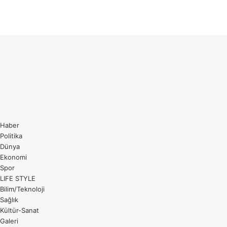
TikTok
Facebook
X
WhatsApp
Telegram
Viber
Başa
dön
tuşu
Haber
Politika
Dünya
Ekonomi
Spor
LIFE STYLE
Bilim/Teknoloji
Sağlık
Kültür-Sanat
Galeri