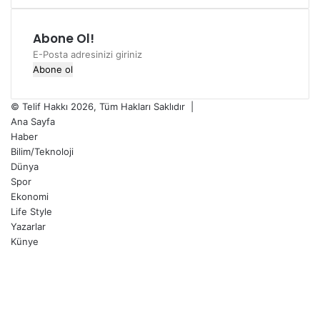
Abone Ol!
E-
Posta
adresinizi
giriniz
© Telif Hakkı 2026, Tüm Hakları Saklıdır |
Ana Sayfa
Haber
Bilim/Teknoloji
Dünya
Spor
Ekonomi
Life Style
Yazarlar
Künye
Facebook
X
LinkedIn
YouTube
Instagram