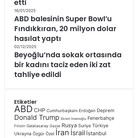
etti
16/01/2025
ABD balesinin Super Bowl’u
Fındıkkıran, 20 milyon dolar
hasılat yaptı
02/12/2025
Beyoğlu’nda sokak ortasında
bir kadını taciz eden iki zat
tahliye edildi
Etiketler
ABD
CHP
Deprem
Cumhurbaşkanı Erdoğan
Donald Trump
Fenerbahçe
Ekrem İmamoğlu
Rusya
Türkiye
Suriye
Galatasaray
Gazze
Filistin
İran
İsrail
İstanbul
Ukrayna
Özgür Özel