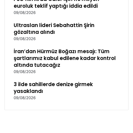
euroluk teklif yaptığı iddia edildi
i
ş
09/08/2026
m
i
Ultraslan lideri Sebahattin Şirin
ş
gözaltına alındı
t
09/08/2026
i
r
İran’dan Hürmüz Boğazı mesajı: Tüm
şartlarımız kabul edilene kadar kontrol
altında tutacağız
09/08/2026
3 ilde sahillerde denize girmek
yasaklandı
09/08/2026