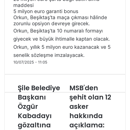
maddesi
5 milyon euro garanti bonus
Orkun, Beşiktaş’ta maça çıkması hâlinde
zorunlu opsiyon devreye girecek.
Orkun, Beşiktaş’ta 10 numaralı formayı
giyecek ve büyük ihtimalle kaptan olacak.
Orkun, yıllık 5 milyon euro kazanacak ve 5
senelik sözleşme imzalayacak.
10/07/2025 - 11:05
Şile Belediye
MSB'den
Ş
M
i
S
Başkanı
şehit olan 12
l
B
Özgür
asker
e
'
B
d
Kabadayı
hakkında
e
e
l
gözaltına
n
açıklama:
e
ş