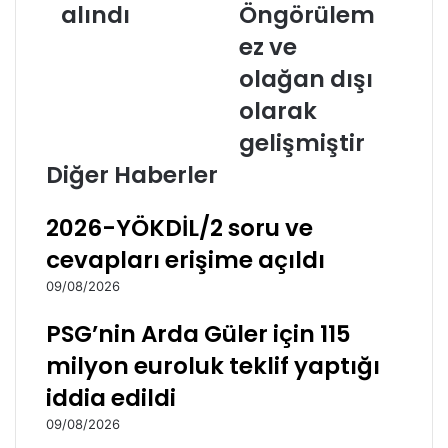
alındı
Öngörülem
d
e
i
h
ez ve
y
i
olağan dışı
e
t
B
o
olarak
a
l
gelişmiştir
ş
a
k
n
Diğer Haberler
a
1
n
2
2026-YÖKDİL/2 soru ve
ı
a
Ö
s
cevapları erişime açıldı
z
k
09/08/2026
g
e
ü
r
PSG’nin Arda Güler için 115
r
h
K
a
milyon euroluk teklif yaptığı
a
k
iddia edildi
b
k
a
ı
09/08/2026
d
n