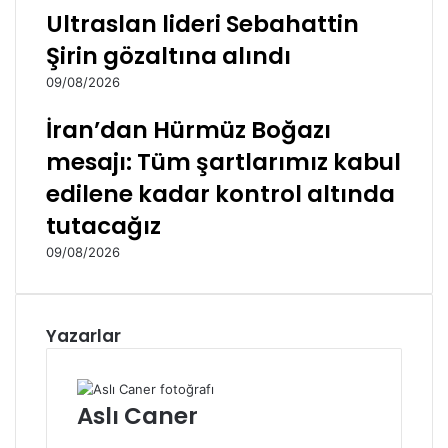
a
d
Ultraslan lideri Sebahattin
y
a
Şirin gözaltına alındı
ı
a
g
ç
09/08/2026
ö
ı
z
k
İran’dan Hürmüz Boğazı
a
l
mesajı: Tüm şartlarımız kabul
l
a
t
m
edilene kadar kontrol altında
ı
a
tutacağız
n
:
a
Ö
09/08/2026
a
n
l
g
ı
ö
n
r
Yazarlar
d
ü
ı
l
e
Aslı Caner
m
e