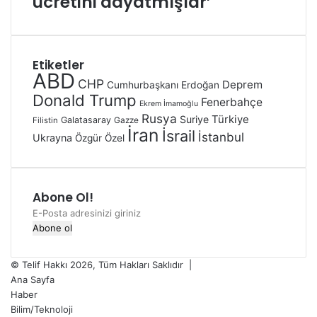
ücretini dayatmışlar’
Etiketler
ABD
CHP
Deprem
Cumhurbaşkanı Erdoğan
Donald Trump
Fenerbahçe
Ekrem İmamoğlu
Rusya
Türkiye
Suriye
Galatasaray
Gazze
Filistin
İran
İsrail
İstanbul
Ukrayna
Özgür Özel
Abone Ol!
© Telif Hakkı 2026, Tüm Hakları Saklıdır |
Ana Sayfa
Haber
Bilim/Teknoloji